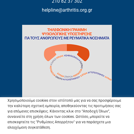
210 82 37 302
helpline@arthritis.org.gr
Χρησιμοποιούμε cookies στον ιστότοπό μας για να σας προσφέρουμε
την καλύτερη σχετική εμπειρία, αποθηκεύοντας τις προτιμήσεις σας
για επόμενες επισκέψεις. Κάνοντας κλικ στο “Αποδοχή Όλων”,
συναινείτε στη χρήση όλων των cookies. Ωστόσο, μπορείτε να
ΕΛ.Ε.ΑΝ.Α © 2003.
Προστασία Προσωπικών Δεδομένων
–
Πολιτική
επισκεφτείτε τις "Ρυθμίσεις Απορρήτου" για να παράσχετε μια
Cookies
–
Όροι Χρήσης
ελεγχόμενη συγκατάθεση.