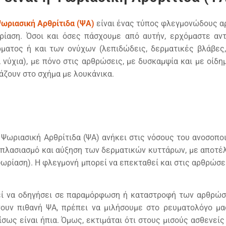
ωριασική Αρθρίτιδα (ΨΑ)
είναι ένας τύπος φλεγμονώδους αρ
ρίαση. Όσοι και όσες πάσχουμε από αυτήν, ερχόμαστε αν
ρματος ή και των ονύχων (λεπιδώδεις, δερματικές βλάβες
 νύχια), με πόνο στις αρθρώσεις, με δυσκαμψία και με οίδη
άζουν στο σχήμα με λουκάνικα.
 Ψωριασική Αρθρίτιδα (ΨΑ) ανήκει στις νόσους του ανοσοπο
πλασιασμό και αύξηση των δερματικών κυττάρων, με αποτέλ
ψωρίαση). Η φλεγμονή μπορεί να επεκταθεί και στις αρθρώσε
εί να οδηγήσει σε παραμόρφωση ή καταστροφή των αρθρώσε
υν πιθανή ΨΑ, πρέπει να μιλήσουμε στο ρευματολόγο μας
ς είναι ήπια. Όμως, εκτιμάται ότι στους μισούς ασθενείς 