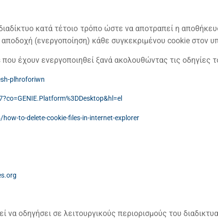
διαδίκτυο κατά τέτοιο τρόπο ώστε να αποτραπεί η αποθήκευ
ν αποδοχή (ενεργοποίηση) κάθε συγκεκριμένου cookie στον υ
s που έχουν ενεργοποιηθεί ξανά ακολουθώντας τις οδηγίες τ
esh-plhroforiwn
47?co=GENIE.Platform%3DDesktop&hl=el
ow-to-delete-cookie-files-in-internet-explorer
s.org
εί να οδηγήσει σε λειτουργικούς περιορισμούς του διαδικτυ