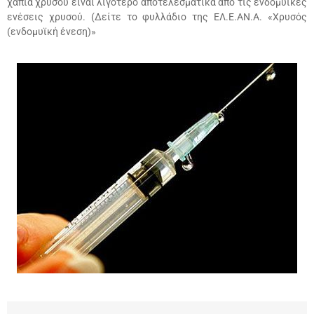
χάπια χρυσού είναι λιγότερο αποτελεσµατικά από τις ενδοµυϊκές
ενέσεις χρυσού. (∆είτε το φυλλάδιο της ΕΛ.Ε.ΑΝ.Α. «Χρυσός
(ενδοµυϊκή ένεση)»