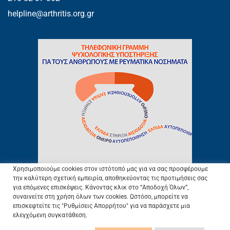
helpline@arthritis.org.gr
Χρησιμοποιούμε cookies στον ιστότοπό μας για να σας προσφέρουμε
την καλύτερη σχετική εμπειρία, αποθηκεύοντας τις προτιμήσεις σας
για επόμενες επισκέψεις. Κάνοντας κλικ στο “Αποδοχή Όλων”,
συναινείτε στη χρήση όλων των cookies. Ωστόσο, μπορείτε να
ΕΛ.Ε.ΑΝ.Α © 2003.
Προστασία Προσωπικών Δεδομένων
–
Πολιτική
επισκεφτείτε τις "Ρυθμίσεις Απορρήτου" για να παράσχετε μια
Cookies
–
Όροι Χρήσης
ελεγχόμενη συγκατάθεση.