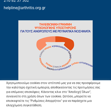
210 82 37 302
helpline@arthritis.org.gr
Χρησιμοποιούμε cookies στον ιστότοπό μας για να σας προσφέρουμε
την καλύτερη σχετική εμπειρία, αποθηκεύοντας τις προτιμήσεις σας
για επόμενες επισκέψεις. Κάνοντας κλικ στο “Αποδοχή Όλων”,
συναινείτε στη χρήση όλων των cookies. Ωστόσο, μπορείτε να
ΕΛ.Ε.ΑΝ.Α © 2003.
Προστασία Προσωπικών Δεδομένων
–
Πολιτική
επισκεφτείτε τις "Ρυθμίσεις Απορρήτου" για να παράσχετε μια
Cookies
–
Όροι Χρήσης
ελεγχόμενη συγκατάθεση.