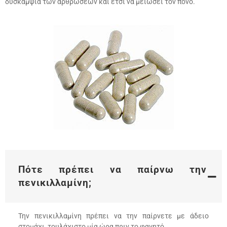
δυσκαµψία των αρθρώσεων και έτσι να µειώσει τον πόνο.
Πότε πρέπει να παίρνω την
πενικιλλαµίνη;
Την πενικιλλαµίνη πρέπει να την παίρνετε µε άδειο
στοµάχι, τουλάχιστο µία ώρα πριν το φαγητό.