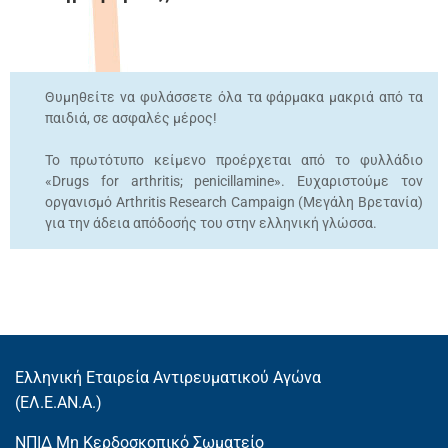
Θυμηθείτε να φυλάσσετε όλα τα φάρμακα μακριά από τα
παιδιά, σε ασφαλές μέρος!
Το πρωτότυπο κείµενο προέρχεται από το φυλλάδιο
«Drugs for arthritis; penicillamine». Ευχαριστούµε τον
οργανισµό Arthritis Research Campaign (Μεγάλη Βρετανία)
για την άδεια απόδοσής του στην ελληνική γλώσσα.
Ελληνική Εταιρεία Αντιρευματικού Αγώνα
(EΛ.Ε.ΑΝ.Α.)
ΝΠΙΔ Μη Κερδοσκοπικό Σωματείο