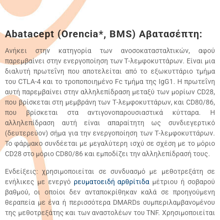
Abatacept (Orencia*, BMS) Αβατασέπτη:
Ανήκει στην κατηγορία των ανοσοκατασταλτικών, αφού
παρεμβαίνει στην ενεργοποίηση των Τ-λεμφοκυττάρων. Είναι μια
διαλυτή πρωτεΐνη που αποτελείται από το εξωκυττάριο τμήμα
του CTLA-4 και το τροποποιημένο Fc τμήμα της IgG1. Η πρωτεΐνη
αυτή παρεμβαίνει στην αλληλεπίδραση μεταξύ των μορίων CD28,
που βρίσκεται στη μεμβράνη των Τ-λεμφοκυττάρων, και CD80/86,
που βρίσκεται στα αντιγονοπαρουσιαστικά κύτταρα. Η
αλληλεπίδραση αυτή είναι απαραίτητη ως συνδιεγερτικό
(δευτερεύον) σήμα για την ενεργοποίηση των Τ-λεμφοκυττάρων.
Το φάρμακο συνδέεται με μεγαλύτερη ισχύ σε σχέση με το μόριο
CD28 στο μόριο CD80/86 και εμποδίζει την αλληλεπίδρασή τους.
Ενδείξεις: χρησιμοποιείται σε συνδυασμό με μεθοτρεξάτη σε
ενήλικες με ενεργό
ρευματοειδή αρθρίτιδα
μέτριου ή σοβαρού
βαθμού, οι οποίοι δεν ανταποκρίθηκαν καλά σε προηγούμενη
θεραπεία με ένα ή περισσότερα DMARDs συμπεριλαμβανομένου
της μεθοτρεξάτης και των αναστολέων του TNF. Χρησιμοποιείται