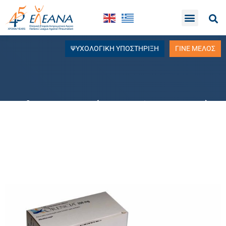
ΨΥΧΟΛΟΓΙΚΗ ΥΠΟΣΤΗΡΙΞΗ
ΓΙΝΕ ΜΕΛΟΣ
Abatacept (Orencia*, BMS)
Αβατασέπτη