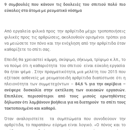
9 συμβουλές που κάνουν τις δουλειές του σπιτιού πολύ πιο
εύκολες στα άτομα με ρευματικό νόσημα
Από εργαλεία φιλικά προς την αρθρίτιδα μέχρι τροποποιήσεις
φιλικές προς τις αρθρώσεις, ακολουθούν ορισμένοι τρόποι για
να μειώσετε τον πόνο και την ενόχληση από την αρθρίτιδα όταν
καθαρίζετε το σπίτι σας.
Επειδή θα χρειαστεί κάμψη, σκύψιμο, σήκωμα, τρίψιμο κ.λπ., το
να πούμε ότι η καθαριότητα του σπιτιού είναι εύκολη εργασία
θα ήταν ψέμα . Στην πραγματικότητα, μια μελέτη του 2015 που
εξέτασε ασθενείς με ρευματοειδή αρθρίτιδα διαπίστωσε ότι η
πλειονότητα των συμμετεχόντων –
84,6 % για την ακρίβεια –
ανέφερε δυσκολία στην εκτέλεση των οικιακών εργασιών.
Επιπλέον, περισσότεροι από τους μισούς ερωτηθέντες
δήλωσαν ότι λαμβάνουν βοήθεια για να διατηρούν το σπίτι τους
τακτοποιημένο και καθαρό.
Όταν αναλογιστείτε τα συμπτώματα που συνοδεύουν την
αρθρίτιδα, το παραπάνω εύρημα είναι λογικό. «Ο πόνος και το