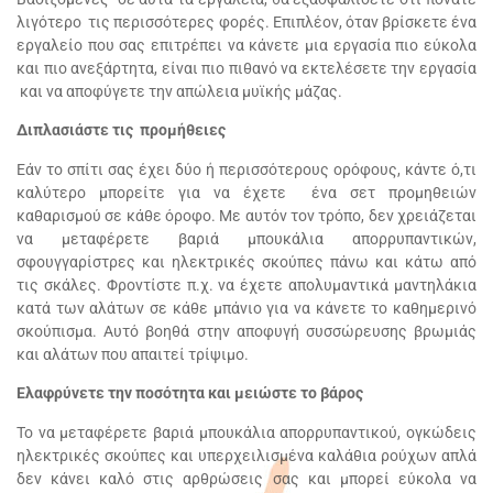
λιγότερο τις περισσότερες φορές. Επιπλέον, όταν βρίσκετε ένα
εργαλείο που σας επιτρέπει να κάνετε μια εργασία πιο εύκολα
και πιο ανεξάρτητα, είναι πιο πιθανό να εκτελέσετε την εργασία
και να αποφύγετε την απώλεια μυϊκής μάζας.
Διπλασιάστε τις προμήθειες
Εάν το σπίτι σας έχει δύο ή περισσότερους ορόφους, κάντε ό,τι
καλύτερο μπορείτε για να έχετε ένα σετ προμηθειών
καθαρισμού σε κάθε όροφο. Με αυτόν τον τρόπο, δεν χρειάζεται
να μεταφέρετε βαριά μπουκάλια απορρυπαντικών,
σφουγγαρίστρες και ηλεκτρικές σκούπες πάνω και κάτω από
τις σκάλες. Φροντίστε π.χ. να έχετε απολυμαντικά μαντηλάκια
κατά των αλάτων σε κάθε μπάνιο για να κάνετε το καθημερινό
σκούπισμα. Αυτό βοηθά στην αποφυγή συσσώρευσης βρωμιάς
και αλάτων που απαιτεί τρίψιμο.
Ελαφρύνετε την ποσότητα και μειώστε το βάρος
Το να μεταφέρετε βαριά μπουκάλια απορρυπαντικού, ογκώδεις
ηλεκτρικές σκούπες και υπερχειλισμένα καλάθια ρούχων απλά
δεν κάνει καλό στις αρθρώσεις σας και μπορεί εύκολα να