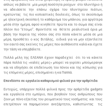
απλώς να βάλετε μία μικρή ποσότητα ρούχων στο πλυντήριο ή
να αδειάσετε την επάνω σχάρα του πλυντηρίου πιάτων,
κρατώντας τις πιο κοπιαστικές δουλειές, όπως το σκούπισμα
με ηλεκτρική σκούπα ή το καθάρισμα του μπάνιου, για αργότερα
μέσα στην ημέρα, αφού κινηθείτε πρώτα και το σώμα σας είναι
πλέον πιο ‘’έτοιμο’’. Φροντίστε να θέτετε ρεαλιστικά όρια με
βάση την πορεία της νόσου σας στο πόσα κάνετε μέσα σε μια
μέρα, προσθέτει ο κος Βιτάλης, ειδικά για να μην εξαντλείτε
τον εαυτό σας εκείνες τις μέρες που αισθάνεστε καλά και έχετε
την τάση να υπερβάλετε.
Πολλά μέλη της ΕΛΕΑΝΑ έχουν παραδεχτεί ότι το να κάνετε
πάρα πολλά τις «καλές μέρες» μπορεί να γυρίσει μπούμερανγκ
και να οδηγήσει σε επιδείνωση του πόνου και της κόπωσης για
τις επόμενες μέρες, επισημαίνει η κα Παππά.
Επενδύστε σε εργαλεία καθαρισμού φιλικά για την αρθρίτιδα
Ευτυχώς, υπάρχουν πολλά φιλικά προς την αρθρίτιδα gadgets
και εργαλεία στο εμπόριο, που βοηθούν τους ανθρώπους που
ζουν με πόνο εξαιτίας του ρευματικού τους νοσήματος και τους
επιτρέπουν να παραμείνουν ανεξάρτητοι, καθιστώντας τις