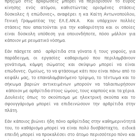
πρήξιμο στις αρθρώσεις μπορεί να περιορίσουν το εύρος
κίνησης ενός ατόμου, καθιστώντας ορισμένες στάσεις
δύσκολες ή επώδυνες», αναφέρει η κα Καίτη Αντωνοπούλου,
Γενική Γραμματέας της ΕΛ.Ε.ΑΝ.Α. Και υπάρχουν πολλές
στάσεις που απαιτούνται για την καθαριότητα και οι οποίες
είναι δύσκολη υπόθεση για οποιονδήποτε, πόσο μάλλον για
κάποιον με ρευματικό νόσημα.
Εάν πάσχετε από αρθρίτιδα στα γόνατα ή τους γοφούς, για
παράδειγμα, οι εργασίες καθαρισμού που περιλαμβάνουν
γονάτισμα, κάμψη σώματος και σκύψιμο μπορεί να είναι
επώδυνες. Ομοίως, το να φτάσουμε κάτι που είναι πάνω από το
κεφάλι μας, το επαναλαμβανόμενο τρίψιμο, το τέντωμα και το
σήκωμα βαριών αντικειμένων μπορούν να ταλαιπωρήσουν
κάποιον με αρθρίτιδα στους ώμους, τους καρπούς και τα χέρια.
Δουλειές όπως το σκούπισμα με ηλεκτρική σκούπα και το
σφουγγάρισμα μπορεί να επιδεινώσουν την αρθρίτιδα στην
πλάτη.
Εάν κάποιος βιώνει ήδη πόνο αρθρίτιδας στην καθημερινότητά
του, το καθάρισμα μπορεί να είναι πολύ δυσβάσταχτο, ειδικά
επειδή μπορεί να προκαλέσει στο άτομο περισσότερο πόνο και