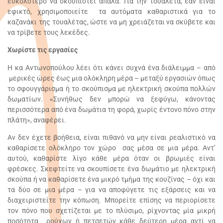
ευκολότερο να σκουπιστεί απαλά. Για την τουαλέτα, εάν είναι
εφικτό, χρησιμοποιείτε τα αυτόματα καθαριστικά για το
καζανάκι της τουαλέτας, ώστε να μη χρειάζεται να σκύβετε και
να τρίβετε τους λεκέδες.
Χωρίστε τις εργασίες
Η κα Αντωνοπούλου λέει ότι κάνει συχνά ένα διάλειμμα – από
μερικές ώρες έως μια ολόκληρη μέρα – μεταξύ εργασιών όπως
το σφουγγάρισμα ή το σκούπισμα με ηλεκτρική σκούπα πολλών
δωματίων. «Συνήθως δεν μπορώ να ξεφύγω, κάνοντας
περισσότερα από ένα δωμάτια τη φορά, χωρίς έντονο πόνο στην
πλάτη», αναφέρει.
Αν δεν έχετε βοήθεια, είναι πιθανό να μην είναι ρεαλιστικό να
καθαρίσετε ολόκληρο τον χώρο σας μέσα σε μια μέρα. Αντ’
αυτού, καθαρίστε λίγο κάθε μέρα όταν οι βρωμιές είναι
φρέσκες. Σκεφτείτε να σκουπίσετε ένα δωμάτιο με ηλεκτρική
σκούπα ή να καθαρίσετε ένα μικρό τμήμα της κουζίνας – όχι και
τα δύο σε μια μέρα – για να αποφύγετε τις εξάρσεις και να
διαχειριστείτε την κόπωση. Μπορείτε επίσης να περιορίσετε
τον πόνο που σχετίζεται με το πλύσιμο, ρίχνοντας μία μικρή
ποσότητα ρούχων ή πετσετών κάθε δεύτερη μέρα αντί να