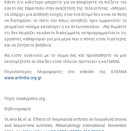
Κάντε ό,τι καλύτερο μπορείτε για να αποφύγετε να πιέζετε τον
εαυτό σας πάρα πολύ στην αναζήτηση της τελειότητας. «Μπορεί
να υπάρχει μια αίσθηση ενοχής όταν ένα άτομο δεν είναι σε θέση
να διατηρήσει το σπίτι του όπως συνήθιζε πριν εμφανιστεί το
ρευματικό νόσημα καταλήγει η κα Αντωνοπούλου. «Να θυμάστε
ότι δεν πειράζει να κάνετε διαλείμματα, να προγραμματίσετε τις
εργασίες καθαρισμού για μια μέρα που ο πόνος είναι λιγότερος
και να ζητήσετε βοήθεια.
Να είστε ευγενικοί με το σώμα σας και προσπαθήστε να μην
εκνευρίζεστε αν όλα δεν είναι τέλεια» προτείνει η κα Παππά.
Περισσότερες πληροφορίες στο website της ΕΛΕΑΝΑ
www.arthritis.org.gr
Πηγή: creakyjoints.org
Βιβλιογραφία:
VLeino M, et al. Effects of rheumatoid arthritis on household chores
and leisure-time activities.
Rheumatology International.
November