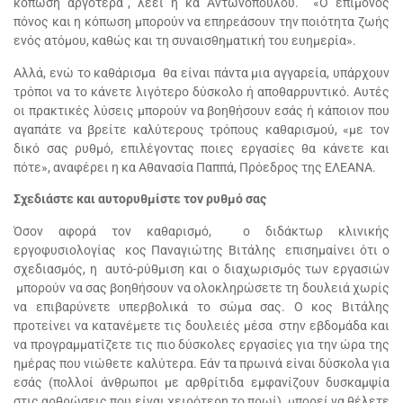
κόπωση αργότερα”, λέει η κα Αντωνοπούλου. «Ο επίμονος
πόνος και η κόπωση μπορούν να επηρεάσουν την ποιότητα ζωής
ενός ατόμου, καθώς και τη συναισθηματική του ευημερία».
Αλλά, ενώ το καθάρισμα θα είναι πάντα μια αγγαρεία, υπάρχουν
τρόποι να το κάνετε λιγότερο δύσκολο ή αποθαρρυντικό. Αυτές
οι πρακτικές λύσεις μπορούν να βοηθήσουν εσάς ή κάποιον που
αγαπάτε να βρείτε καλύτερους τρόπους καθαρισμού, «με τον
δικό σας ρυθμό, επιλέγοντας ποιες εργασίες θα κάνετε και
πότε», αναφέρει η κα Αθανασία Παππά, Πρόεδρος της ΕΛΕΑΝΑ.
Σχεδιάστε και αυτορυθμίστε τον ρυθμό σας
Όσον αφορά τον καθαρισμό, ο διδάκτωρ κλινικής
εργοφυσιολογίας κος Παναγιώτης Βιτάλης επισημαίνει ότι ο
σχεδιασμός, η αυτό-ρύθμιση και ο διαχωρισμός των εργασιών
μπορούν να σας βοηθήσουν να ολοκληρώσετε τη δουλειά χωρίς
να επιβαρύνετε υπερβολικά το σώμα σας. Ο κος Βιτάλης
προτείνει να κατανέμετε τις δουλειές μέσα στην εβδομάδα και
να προγραμματίζετε τις πιο δύσκολες εργασίες για την ώρα της
ημέρας που νιώθετε καλύτερα. Εάν τα πρωινά είναι δύσκολα για
εσάς (πολλοί άνθρωποι με αρθρίτιδα εμφανίζουν δυσκαμψία
στις αρθρώσεις που είναι χειρότερη το πρωί), μπορεί να θέλετε