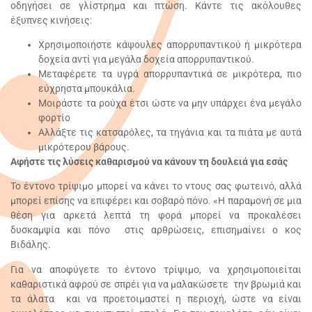
οδηγήσει σε γλίστρημα και πτώση. Κάντε τις ακόλουθες
έξυπνες κινήσεις:
Χρησιμοποιήστε κάψουλες απορρυπαντικού ή μικρότερα
δοχεία αντί για μεγάλα δοχεία απορρυπαντικού.
Μεταφέρετε τα υγρά απορρυπαντικά σε μικρότερα, πιο
εύχρηστα μπουκάλια.
Μοιράστε τα ρούχα έτσι ώστε να μην υπάρχει ένα μεγάλο
φορτίο
Αλλάξτε τις κατσαρόλες, τα τηγάνια και τα πιάτα με αυτά
μικρότερου βάρους.
Αφήστε τις λύσεις καθαρισμού να κάνουν τη δουλειά για εσάς
Το έντονο τρίψιμο μπορεί να κάνει το ντους σας φωτεινό, αλλά
μπορεί επίσης να επιφέρει και σοβαρό πόνο. «Η παραμονή σε μια
θέση για αρκετά λεπτά τη φορά μπορεί να προκαλέσει
δυσκαμψία και πόνο στις αρθρώσεις, επισημαίνει ο κος
Βιδάλης.
Για να αποφύγετε το έντονο τρίψιμο, να χρησιμοποιείται
καθαριστικά αφρού σε σπρέι για να μαλακώσετε την βρωμιά και
τα άλατα και να προετοιμαστεί η περιοχή, ώστε να είναι