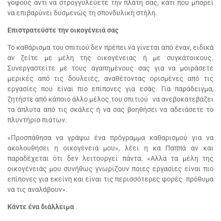
γοφούς αντί να στρογγυλεύετε την πλάτη σας, κάτι που μπορεί
να επιβαρύνει δυσμενώς τη σπονδυλική στήλη.
Επιστρατεύστε την οικογένειά σας
Το καθάρισμα του σπιτιού δεν πρέπει να γίνεται από έναν, ειδικά
αν ζείτε με μέλη της οικογένειας ή με συγκάτοικους.
Συνεργαστείτε με τους αγαπημένους σας για να μοιράσετε
μερικές από τις δουλειές, αναθέτοντας ορισμένες από τις
εργασίες που είναι πιο επίπονες για εσάς. Για παράδειγμα,
ζητήστε από κάποιο άλλο μέλος του σπιτιού να ανεβοκατεβάζει
τα άπλυτα από τις σκάλες ή να σας βοηθήσει να αδειάσετε το
πλυντήριο πιάτων.
«Προσπάθησα να γράψω ένα πρόγραμμα καθαρισμού για να
ακολουθήσει η οικογένειά μου», λέει η κα Παππά αν και
παραδέχεται ότι δεν λειτουργεί πάντα. «Αλλά τα μέλη της
οικογένειάς μου συνήθως γνωρίζουν ποιες εργασίες είναι πιο
επίπονες για εκείνη και είναι τις περισσότερες φορές πρόθυμα
να τις αναλάβουν».
Κάντε ένα διάλλειμα