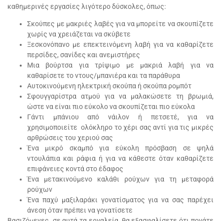
καθημερινές εργασίες λιγότερο δύσκολες, όπως:
Σκούπες με μακριές λαβές για να μπορείτε να σκουπίζετε
χωρίς να χρειάζεται να σκύβετε
Ξεσκονόπανο με επεκτεινόμενη λαβή για να καθαρίζετε
περσίδες, σανίδες και ανεμιστήρες
Μια βούρτσα για τρίψιμο με μακριά λαβή για να
καθαρίσετε το ντους/μπανιέρα και τα παράθυρα
Aυτοκινούμενη ηλεκτρική σκούπα ή σκούπα ρομπότ
Σφουγγαρίστρα ατμού για να μαλακώσετε τη βρωμιά,
ώστε να είναι πιο εύκολο να σκουπίζεται πιο εύκολα
Γάντι μπάνιου από νάιλον ή πετσετέ, για να
χρησιμοποιείτε ολόκληρο το χέρι σας αντί για τις μικρές
αρθρώσεις του χεριού σας
Ένα μικρό σκαμπό για εύκολη πρόσβαση σε ψηλά
ντουλάπια και ράφια ή για να κάθεστε όταν καθαρίζετε
επιφάνειες κοντά στο έδαφος
Ένα μετακινούμενο καλάθι ρούχων για τη μεταφορά
ρούχων
Ένα παχύ μαξιλαράκι γονατίσματος για να σας παρέχει
άνεση όταν πρέπει να γονατίσετε
Βασιζόμενες σε αυτά τα εργαλεία, θα εξασφαλίσετε ότι πονάτε