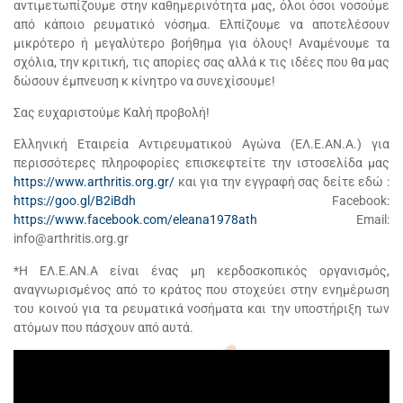
αντιμετωπίζουμε στην καθημερινότητα μας, όλοι όσοι νοσούμε
από κάποιο ρευματικό νόσημα. Ελπίζουμε να αποτελέσουν
μικρότερο ή μεγαλύτερο βοήθημα για όλους! Αναμένουμε τα
σχόλια, την κριτική, τις απορίες σας αλλά κ τις ιδέες που θα μας
δώσουν έμπνευση κ κίνητρο να συνεχίσουμε!
Σας ευχαριστούμε Καλή προβολή!
Ελληνική Εταιρεία Αντιρευματικού Αγώνα (EΛ.Ε.ΑΝ.Α.) για
περισσότερες πληροφορίες επισκεφτείτε την ιστοσελίδα μας
https://www.arthritis.org.gr/
και για την εγγραφή σας δείτε εδώ :
https://goo.gl/B2iBdh
Facebook:
https://www.facebook.com/eleana1978ath
Email:
info@arthritis.org.gr
*Η ΕΛ.Ε.ΑΝ.Α είναι ένας μη κερδοσκοπικός οργανισμός,
αναγνωρισμένος από το κράτος που στοχεύει στην ενημέρωση
του κοινού για τα ρευματικά νοσήματα και την υποστήριξη των
ατόμων που πάσχουν από αυτά.