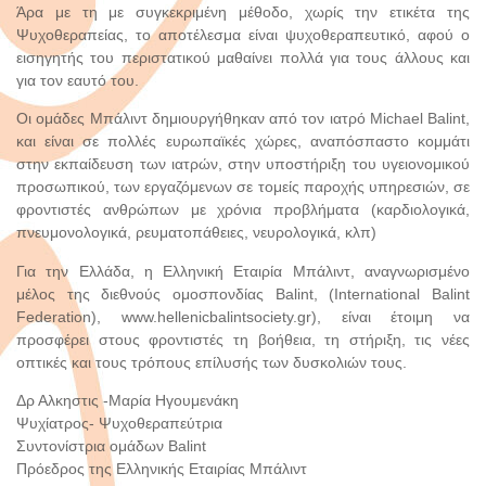
Άρα με τη με συγκεκριμένη μέθοδο, χωρίς την ετικέτα της
Ψυχοθεραπείας, το αποτέλεσμα είναι ψυχοθεραπευτικό, αφού ο
εισηγητής του περιστατικού μαθαίνει πολλά για τους άλλους και
για τον εαυτό του.
Οι ομάδες Μπάλιντ δημιουργήθηκαν από τον ιατρό Michael Balint,
και είναι σε πολλές ευρωπαϊκές χώρες, αναπόσπαστο κομμάτι
στην εκπαίδευση των ιατρών, στην υποστήριξη του υγειονομικού
προσωπικού, των εργαζόμενων σε τομείς παροχής υπηρεσιών, σε
φροντιστές ανθρώπων με χρόνια προβλήματα (καρδιολογικά,
πνευμονολογικά, ρευματοπάθειες, νευρολογικά, κλπ)
Για την Ελλάδα, η Ελληνική Εταιρία Μπάλιντ, αναγνωρισμένο
μέλος της διεθνούς ομοσπονδίας Balint, (International Balint
Federation), www.hellenicbalintsociety.gr), είναι έτοιμη να
προσφέρει στους φροντιστές τη βοήθεια, τη στήριξη, τις νέες
οπτικές και τους τρόπους επίλυσής των δυσκολιών τους.
Δρ Αλκηστις -Μαρία Ηγουμενάκη
Ψυχίατρος- Ψυχοθεραπεύτρια
Συντονίστρια ομάδων Balint
Πρόεδρος της Ελληνικής Εταιρίας Μπάλιντ