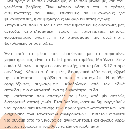
Είναι άραγε αυτό που νοιώθουμε, αυτό που βιώνουμε, κάτι που
χρειάζεται βοήθεια; Είναι κάποιο νόσημα που ο τρόπος
αντιμετώπισης του είναι, επισκέψεις σε ψυχολόγους για
ψυχοθεραπείες, ή σε ψυχίατρους για φαρμακευτική αγωγή;
Υπάρχει κάτι που θα έδινε λύση στα θέματα και τις δυσκολίες μας
ανέξοδα, αποτελεσματικά, χωρίς τις παρενέργειες κάποιας
φαρμακευτικής αγωγής, ή το στιγματισμό της αναζήτησης
ψυχολογικής υποστήριξης;
Ένα από τα μέσα που διατίθενται με τα παραπάνω
χαρακτηριστικά, είναι τα balint groups (ομάδες Μπάλιντ). Στην
ομάδα Μπάλιντ υπάρχει ο συντονιστής, και τα μέλη (8-12 άτομα
συνήθως). Κάποιο από τα μέλη, διαφορετικό κάθε φορά, εξηγεί
την κατάσταση – πρόβλημα που το απασχολεί. Η ομάδα,
εφαρμόζοντας συγκεκριμένη μεθοδολογία από τον ειδικά
εκπαιδευμένο συντονιστή, έχει τη δυνατότητα να δει
την κατάσταση που απασχολεί το μέλος, από μία εντελώς
διαφορετική οπτική γωνία. Έτσι βοηθάει, ώστε να δημιουργηθούν
νέοι τρόποι αντιμετώπισης των προβλημάτων-καταστάσεων, και
διαχείρισης των εσωτερικών συγκρούσεων. Επιπλέον αντλείται
νέα δύναμη από το γεγονός ότι ανακαλύπτουμε και άλλους γύρω
μας που ένοιωσαν ή νοιώθουν τα ίδια συναισθήματα.