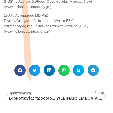
(HBS), μέλος της διεθνούς Ομοσπονδίας Μπάλιντ (IBF)
(www.hellenicbalintsociety.gr )
Στέλλα Αργυριάδου MD,PhD
Γενικός/Οικογενιακός Ιατρός, τ. Δ/ντρια ΕΣΥ
Αντιπρόεδρος της Ελληνικής Εταιρίας Μπάλιντ (HBS)
(www.hellenicbalintsociety.gr)
Προηγούμενη
Επόμενη
Σαρκοπενία: προσδιορίζοντας τον γνωστό άγνωστο
WEBINAR: ΕΜΒΟΛΙΑ ΕΝΑΝΤΙ ΤΟΥ SARS COV2. ΟΛΑ ΟΣΑ ΠΡΕΠΕΙ ΝΑ ΓΝΩΡΙΖΩ ΩΣ ΡΕΥΜΑΤΟΠΑΘΗΣ