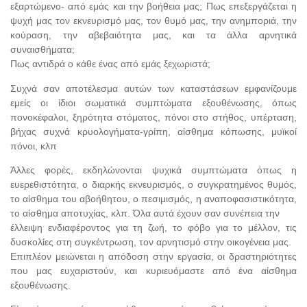
εξαρτώμενο- από εμάς και την βοήθεια μας; Πως επεξεργάζεται η
ψυχή μας τον εκνευρισμό μας, τον θυμό μας, την ανημποριά, την
κούραση, την αβεβαιότητα μας, και τα άλλα αρνητικά
συναισθήματα;
Πως αντιδρά ο κάθε ένας από εμάς ξεχωριστά;
Συχνά σαν αποτέλεσμα αυτών των καταστάσεων εμφανίζουμε
εμείς οι ίδιοι σωματικά συμπτώματα εξουθένωσης, όπως
πονοκέφαλοι, ξηρότητα στόματος, πόνοι στο στήθος, υπέρταση,
βήχας συχνά κρυολογήματα-γρίπη, αίσθημα κόπωσης, μυϊκοί
πόνοι, κλπ
Άλλες φορές, εκδηλώνονται ψυχικά συμπτώματα όπως η
ευερεθιστότητα, ο διαρκής εκνευρισμός, ο συγκρατημένος θυμός,
το αίσθημα του αβοήθητου, ο πεσιμισμός, η αναποφασιστικότητα,
το αίσθημα αποτυχίας, κλπ. Όλα αυτά έχουν σαν συνέπεια την
έλλειψη ενδιαφέροντος για τη ζωή, το φόβο για το μέλλον, τις
δυσκολίες στη συγκέντρωση, τον αρνητισμό στην οικογένεια μας.
Επιπλέον μειώνεται η απόδοση στην εργασία, οι δραστηριότητες
που μας ευχαριστούν, και κυριευόμαστε από ένα αίσθημα
εξουθένωσης.