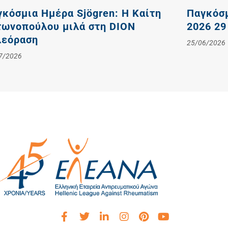
κόσμια Ημέρα Sjögren: Η Καίτη
Παγκόσ
τωνοπούλου μιλά στη DION
2026 29
λεόραση
25/06/2026
7/2026