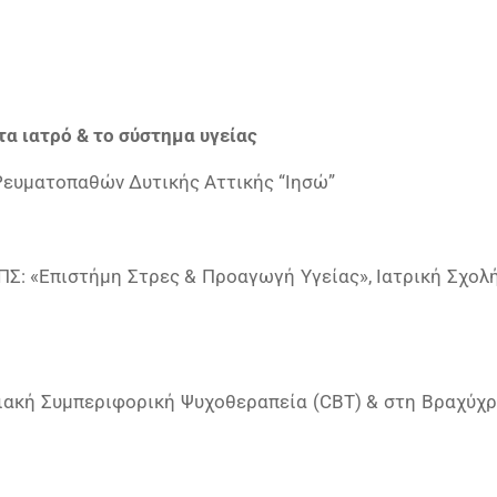
α ιατρό & το σύστημα υγείας
Ρευματοπαθών Δυτικής Αττικής “Ιησώ”
, ΜΠΣ: «Επιστήμη Στρες & Προαγωγή Υγείας», Ιατρική Σχ
σιακή Συμπεριφορική Ψυχοθεραπεία (CBT) & στη Βραχύχ