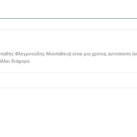
παθής Φλεγμονώδης Μυοπάθεια) είναι μια χρόνια, αυτοάνοση (κ
άλλει διάφορα